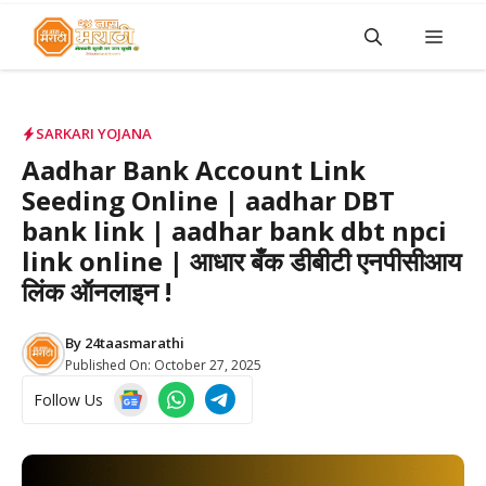
Skip
Men
to
content
SARKARI YOJANA
Aadhar Bank Account Link
Seeding Online | aadhar DBT
bank link | aadhar bank dbt npci
link online | आधार बँक डीबीटी एनपीसीआय
लिंक ऑनलाइन !
By
24taasmarathi
Published On:
October 27, 2025
Follow Us