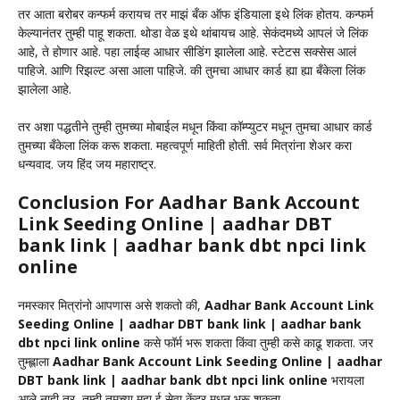
तर आता बरोबर कन्फर्म करायच तर माझं बँक ऑफ इंडियाला इथे लिंक होतय. कन्फर्म
केल्यानंतर तुम्ही पाहू शकता. थोडा वेळ इथे थांबायच आहे. सेकंदमध्ये आपलं जे लिंक
आहे, ते होणार आहे. पहा लाईव्ह आधार सीडिंग झालेला आहे. स्टेटस सक्सेस आलं
पाहिजे. आणि रिझल्ट असा आला पाहिजे. की तुमचा आधार कार्ड ह्या ह्या बँकेला लिंक
झालेला आहे.
तर अशा पद्धतीने तुम्ही तुमच्या मोबाईल मधून किंवा कॉम्प्युटर मधून तुमचा आधार कार्ड
तुमच्या बँकेला लिंक करू शकता. महत्वपूर्ण माहिती होती. सर्व मित्रांना शेअर करा
धन्यवाद. जय हिंद जय महाराष्ट्र.
Conclusion For Aadhar Bank Account
Link Seeding Online | aadhar DBT
bank link | aadhar bank dbt npci link
online
नमस्कार मित्रांनो आपणास असे शकतो की,
Aadhar Bank Account Link
Seeding Online | aadhar DBT bank link | aadhar bank
dbt npci link online
कसे फॉर्म भरू शकता किंवा तुम्ही कसे काढू शकता. जर
तुम्ह्लाला
Aadhar Bank Account Link Seeding Online | aadhar
DBT bank link | aadhar bank dbt npci link online
भरायला
आले नाही तर, तुम्ही तुमच्या महा ई सेवा केंद्र मधून भरू शकता.