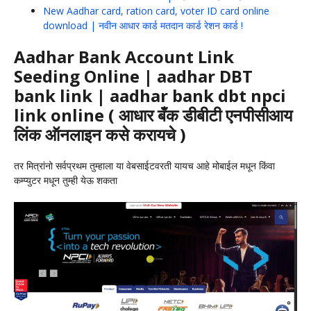
New Aadhar card, ration card, voter ID card online
download | नवीन आधार कार्ड मतदान कार्ड रेशन कार्ड !
Aadhar Bank Account Link
Seeding Online | aadhar DBT
bank link | aadhar bank dbt npci
link online ( आधार बँक डीबीटी एनपीसीआय
लिंक ऑनलाइन कसे करायचे )
तर मित्रांनो सर्वप्रथम तुम्हाला या वेबसाईटवरती यायच आहे मोबाईल मधून किंवा
कम्प्युटर मधून तुम्ही येऊ शकता