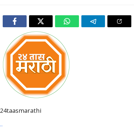
24taasmarathi
...