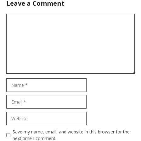
Leave a Comment
Comment
Name
Email
Website
Save my name, email, and website in this browser for the
next time I comment.