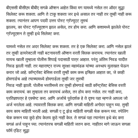
बीएससी बीसीएम बीबीए सगळे ऑप्शन आहेत किंवा मग यामध्ये नसेल तर ऑदर सुद्धा
सिलेक्ट करू शकता. आणि ते टाकू शकता जर इथे असाल तर नाही तर तुम्ही नाही करू
शकता. त्यानंतर आपण पदवी उत्तर पोस्ट ग्रॅज्युएट तुमचं
झालय, का पोस्ट ग्रॅज्युएशन झाल असेल, तर होय करा. आणि कशामध्ये झालेले पोस्ट
ग्रॅज्युएशन ते तुम्ही इथे सिलेक्ट करा.
यामध्ये नसेल तर अदर सिलेक्ट करू शकता. तर हे एक सिलेक्ट करा. आणि नसेल झालं
तर तुम्ही डायरेक्टली नाही बटनावरती ऑप्शन वरती क्लिक करायच. त्यानंतर खाली
यायच खाली तुम्हाला पोलीस शिपाई पदासाठी पात्र आहात. परंतु अंतिम निवड यादीत
निवड झाली नाही. तर महाराष्ट्र राज्य सुरक्षा महामंडळ यांच्या अस्थाप मुलाखत घेऊन
करार जो आहे. कॉन्ट्रॅक्ट बेसिस वरती तुम्ही काम करू इच्छित आहात का, जे काही
होमगार्डच आहे त्याच्यामध्ये होमगार्डला तुम्ही जर तुमची
निवड नाही झाली. पोलीस भरतीमध्ये तर तुम्ही होमगार्ड साठी कॉन्ट्रॅक्ट बेसिस वरती
काम करायचं. का तुम्हाला तर करायचं असेल, तर होय करा नसेल. तर नाही करा,
प्रतिज्ञापत्र हे एक्सेप्ट करा. आणि अर्जाचे पूर्वदर्शक हे ते दृश्य पहा म्हणजे आपला जो
अर्ज भरलेला आहे. त्यावरती क्लिक करा. आणि सगळी माहिती अगोदर पाहून घ्या. तुम्ही
काय काय माहिती भरली आहे. सगळी ए टू झेड माहिती सगळी चेक करून घ्या. स्पेलिंग
चेक करून घ्या कुठे होय केलय कुठे नाही केल. ते सगळं पहा त्यानंतर इथे बंद करा
सगळं अर्ज पाहून घ्या. त्यानंतरच सगळी माहिती जतन करा. नाहीतर मागे जाऊन सगळा
फॉर्म एडिट सुद्धा