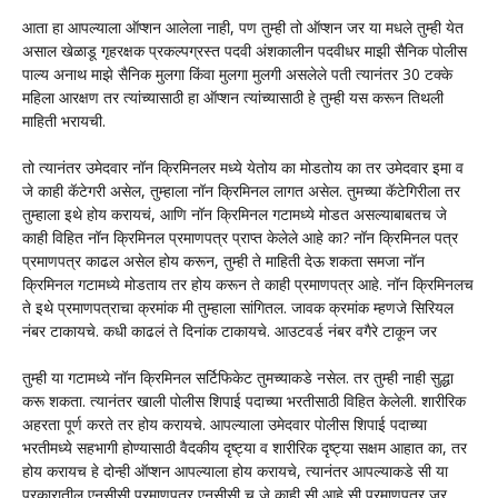
आता हा आपल्याला ऑप्शन आलेला नाही, पण तुम्ही तो ऑप्शन जर या मधले तुम्ही येत
असाल खेळाडू गृहरक्षक प्रकल्पग्रस्त पदवी अंशकालीन पदवीधर माझी सैनिक पोलीस
पाल्य अनाथ माझे सैनिक मुलगा किंवा मुलगा मुलगी असलेले पती त्यानंतर 30 टक्के
महिला आरक्षण तर त्यांच्यासाठी हा ऑप्शन त्यांच्यासाठी हे तुम्ही यस करून तिथली
माहिती भरायची.
तो त्यानंतर उमेदवार नॉन क्रिमिनलर मध्ये येतोय का मोडतोय का तर उमेदवार इमा व
जे काही कॅटेगरी असेल, तुम्हाला नॉन क्रिमिनल लागत असेल. तुमच्या कॅटेगिरीला तर
तुम्हाला इथे होय करायचं, आणि नॉन क्रिमिनल गटामध्ये मोडत असल्याबाबतच जे
काही विहित नॉन क्रिमिनल प्रमाणपत्र प्राप्त केलेले आहे का? नॉन क्रिमिनल पत्र
प्रमाणपत्र काढल असेल होय करून, तुम्ही ते माहिती देऊ शकता समजा नॉन
क्रिमिनल गटामध्ये मोडताय तर होय करून ते काही प्रमाणपत्र आहे. नॉन क्रिमिनलच
ते इथे प्रमाणपत्राचा क्रमांक मी तुम्हाला सांगितल. जावक क्रमांक म्हणजे सिरियल
नंबर टाकायचे. कधी काढलं ते दिनांक टाकायचे. आउटवर्ड नंबर वगैरे टाकून जर
तुम्ही या गटामध्ये नॉन क्रिमिनल सर्टिफिकेट तुमच्याकडे नसेल. तर तुम्ही नाही सुद्धा
करू शकता. त्यानंतर खाली पोलीस शिपाई पदाच्या भरतीसाठी विहित केलेली. शारीरिक
अहरता पूर्ण करते तर होय करायचे. आपल्याला उमेदवार पोलीस शिपाई पदाच्या
भरतीमध्ये सहभागी होण्यासाठी वैदकीय दृष्ट्या व शारीरिक दृष्ट्या सक्षम आहात का, तर
होय करायच हे दोन्ही ऑप्शन आपल्याला होय करायचे, त्यानंतर आपल्याकडे सी या
प्रकारातील एनसीसी प्रमाणपत्र एनसीसी च जे काही सी आहे सी प्रमाणपत्र जर