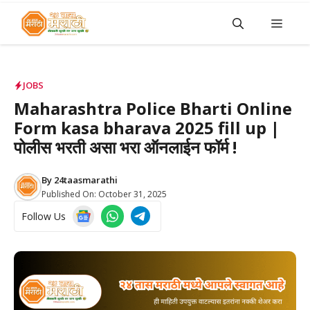
Skip
Men
to
content
JOBS
Maharashtra Police Bharti Online
Form kasa bharava 2025 fill up |
पोलीस भरती असा भरा ऑनलाईन फॉर्म !
By
24taasmarathi
Published On:
October 31, 2025
Follow Us