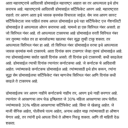
आता महाराष्ट्राचे आदिवासी डोमासाईल महाराष्ट्र आहात का तर आपल्याला इथे होय
करायच आहे. महाराष्ट्राचे आदिवासी डोमासाईल सर्टिफिकेट आपण आहे. महाराष्ट्रात
राहतो. तर आपण आता इथे जावक क्रमांक विचारला जाईल. सेम जस आपण कास्ट
सर्टिफिकेटला जस पाहिलं तसच आपल डोमासाईल इथे पहा सर्टिफिकेट एज नॅशनलिटी
डोमासाईल हे आपल्याला ओपन करायचा आहे. यामध्ये हा एक सिरियल नंबर असतो. हा
जो सिरियल नंबर आहे. तो आपल्याला टाकायचा आहे डोमासाईल वरती सिरियल नंबर
जर तुमच्या नसेल तर हा बारकोडच्या खालचा नंबर सुद्धा तुम्ही टाकू शकता. तर
आपल्याला सिरियल नंबर हा आहे. तो सिरियल नंबर डोमासाईल वरचा इथे आपल्याला
जावक क्रमांक मध्ये टाकायचे. आता दिनांक काय टाकणार जेव्हा तुमचं डोमासाईल आहे.
त्या डोमासाईलच्या सर्वात खाली दिनांक असते. ती दिनांक इथे टाकायची. कधी काढलेला
आहे. डोमासाईल त्याची दिनांक त्यानंतर कर्नाटकचा आहे. जे कर्नाटक चे आदिवासी
आहेत. ज्यांच्याकडे कर्नाटकच डोमासाईल आहे. त्यांच्यासाठी इथे होय करून, त्यांना
सुद्धा सेम डोमासाईलचा सर्टिफिकेट नंबर म्हणजेच सिरियल नंबर आणि दिनांक कधी
काढले ते टाकायच आहे.
डोमासाईलच जर आपण नाहीये कर्नाटकचे नाहीय तर, आपण इथे नाही करणार आहे.
त्यानंतर जे आरक्षणचा लाभ घेऊ इच्छितात जे 30% महिला आरक्षणाचा लाभ घेतील.
ज्यांच्याकडे 30% महिला आरक्षणाचा सर्टिफिकेट आहे. किंवा जे खेळाडू आहेत. जे
माजी सैनिक आहेत, पोलीसचे पाल्य आहेत, अनाथ आहेत माझ त्यांच्यासाठी हा ऑप्शन
येणार आहे, तर त्यांनी इथे आपला तिथे ते ऑप्शन निवडू शकता. आणि ती माहिती देऊ
शकता.