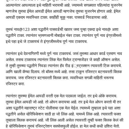
आल्यानंतर आपल्याला इथे माहिती भरायची आहे. ज्यामध्ये सगळ्यात पहिल्यांदा युजरनेम
म्हणजेच तुमचा ईमेल आयडी ईमेल आयडी म्हणजेच तुमचा युजरनेम होणार आहे. ईमेल
आयडी एकदम व्यवस्थित टाका. काहीही चुकू नका. पासवर्ड निवडायचा आहे.
तुमचं नाव@123 अशा पद्धतीने पासवर्डची खातर जमा पुन्हा एकदा इथे नाव@ अशा
पद्धतीने टाका. त्यानंतर भ्रमणध्वनी मोबाईल नंबर टाका. त्यानंतर पूर्ण नाव इंग्रजीमध्ये
इथे पहा इथे जे टाकायचं ते इंग्रजीमध्येच पूर्ण नाव टाकायच.
त्यानंतर इथे देवनागिरणी मध्ये पूर्ण नाव टाकायचं. जसं तुमच्या आधार कार्ड प्रमाण नाव
असेल. तसच टाकायच त्यानंतर लिंक मेल फिमेल ट्रान्सजेंडर जे काही ऑप्शन असेल.
ते तुम्ही तुमच्या पद्धतीने निवडा त्यानंतर हॅव रीड इं्स्ट्रक्शन त्यावरती टिक करायचे.
आणि खाली कॅप्चा दिलाय. तो बॉक्स मध्ये आहे. तसा टाकून रजिस्टर बटनावरती क्लिक
करायच. जस रजिस्टर बटनावरती क्लिक करा. व्यवस्थित सगळी माहिती भरूनच
रजिस्टर करा.
त्यानंतर तुमच्या ईमेल आयडी वरती एक मेल पाठवला जाईल. तर इथे ओके करायच.
तुमचा ईमेल आयडी जो आहे. तो ओपन करायचा आहे. तर इथे मेल ओपन करतो मी तर
अशा पद्धतीने महाराष्ट्र स्टेट पोलीसचा एक मेल येईल. त्यामध्ये तुम्हाला इथे पहा अशा
पद्धतीने असेल व्हेरिफिकेशन साठी हा जो लिंक आहे. यामध्ये लिंक आहे. त्यावरती फक्त
तुम्हाला क्लिक करायचं आहे. जी लिंक आली असेल त्यावरती तुम्ही फक्त क्लिक केलं की
हे व्हेरिफिकेशन तुमचं रजिस्ट्रेशन सक्सेसफुली होईल. हा मेल कधी कधी उशिरा येतो.