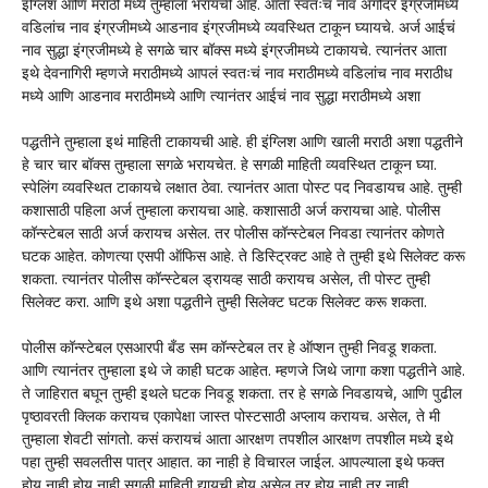
इंग्लिश आणि मराठी मध्ये तुम्हाला भरायची आहे. आता स्वतःच नाव अगोदर इंग्रजीमध्ये
वडिलांच नाव इंग्रजीमध्ये आडनाव इंग्रजीमध्ये व्यवस्थित टाकून घ्यायचे. अर्ज आईचं
नाव सुद्धा इंग्रजीमध्ये हे सगळे चार बॉक्स मध्ये इंग्रजीमध्ये टाकायचे. त्यानंतर आता
इथे देवनागिरी म्हणजे मराठीमध्ये आपलं स्वतःचं नाव मराठीमध्ये वडिलांच नाव मराठीध
मध्ये आणि आडनाव मराठीमध्ये आणि त्यानंतर आईचं नाव सुद्धा मराठीमध्ये अशा
पद्धतीने तुम्हाला इथं माहिती टाकायची आहे. ही इंग्लिश आणि खाली मराठी अशा पद्धतीने
हे चार चार बॉक्स तुम्हाला सगळे भरायचेत. हे सगळी माहिती व्यवस्थित टाकून घ्या.
स्पेलिंग व्यवस्थित टाकायचे लक्षात ठेवा. त्यानंतर आता पोस्ट पद निवडायच आहे. तुम्ही
कशासाठी पहिला अर्ज तुम्हाला करायचा आहे. कशासाठी अर्ज करायचा आहे. पोलीस
कॉन्स्टेबल साठी अर्ज करायच असेल. तर पोलीस कॉन्स्टेबल निवडा त्यानंतर कोणते
घटक आहेत. कोणत्या एसपी ऑफिस आहे. ते डिस्ट्रिक्ट आहे ते तुम्ही इथे सिलेक्ट करू
शकता. त्यानंतर पोलीस कॉन्स्टेबल ड्रायव्ह साठी करायच असेल, ती पोस्ट तुम्ही
सिलेक्ट करा. आणि इथे अशा पद्धतीने तुम्ही सिलेक्ट घटक सिलेक्ट करू शकता.
पोलीस कॉन्स्टेबल एसआरपी बँड सम कॉन्स्टेबल तर हे ऑप्शन तुम्ही निवडू शकता.
आणि त्यानंतर तुम्हाला इथे जे काही घटक आहेत. म्हणजे जिथे जागा कशा पद्धतीने आहे.
ते जाहिरात बघून तुम्ही इथले घटक निवडू शकता. तर हे सगळे निवडायचे, आणि पुढील
पृष्ठावरती क्लिक करायच एकापेक्षा जास्त पोस्टसाठी अप्लाय करायच. असेल, ते मी
तुम्हाला शेवटी सांगतो. कसं करायचं आता आरक्षण तपशील आरक्षण तपशील मध्ये इथे
पहा तुम्ही सवलतीस पात्र आहात. का नाही हे विचारल जाईल. आपल्याला इथे फक्त
होय नाही होय नाही सगळी माहिती द्यायची होय असेल तर होय नाही तर नाही.