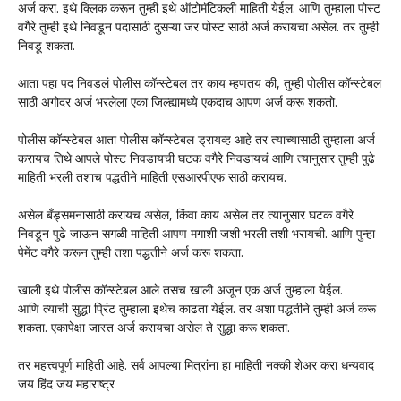
अर्ज करा. इथे क्लिक करून तुम्ही इथे ऑटोमॅटिकली माहिती येईल. आणि तुम्हाला पोस्ट
वगैरे तुम्ही इथे निवडून पदासाठी दुसऱ्या जर पोस्ट साठी अर्ज करायचा असेल. तर तुम्ही
निवडू शकता.
आता पहा पद निवडलं पोलीस कॉन्स्टेबल तर काय म्हणतय की, तुम्ही पोलीस कॉन्स्टेबल
साठी अगोदर अर्ज भरलेला एका जिल्ह्यामध्ये एकदाच आपण अर्ज करू शकतो.
पोलीस कॉन्स्टेबल आता पोलीस कॉन्स्टेबल ड्रायव्ह आहे तर त्याच्यासाठी तुम्हाला अर्ज
करायच तिथे आपले पोस्ट निवडायची घटक वगैरे निवडायचं आणि त्यानुसार तुम्ही पुढे
माहिती भरली तशाच पद्धतीने माहिती एसआरपीएफ साठी करायच.
असेल बँड्समनासाठी करायच असेल, किंवा काय असेल तर त्यानुसार घटक वगैरे
निवडून पुढे जाऊन सगळी माहिती आपण मगाशी जशी भरली तशी भरायची. आणि पुन्हा
पेमेंट वगैरे करून तुम्ही तशा पद्धतीने अर्ज करू शकता.
खाली इथे पोलीस कॉन्स्टेबल आले तसच खाली अजून एक अर्ज तुम्हाला येईल.
आणि त्याची सुद्धा प्रिंट तुम्हाला इथेच काढता येईल. तर अशा पद्धतीने तुम्ही अर्ज करू
शकता. एकापेक्षा जास्त अर्ज करायचा असेल ते सुद्धा करू शकता.
तर महत्त्वपूर्ण माहिती आहे. सर्व आपल्या मित्रांना हा माहिती नक्की शेअर करा धन्यवाद
जय हिंद जय महाराष्ट्र