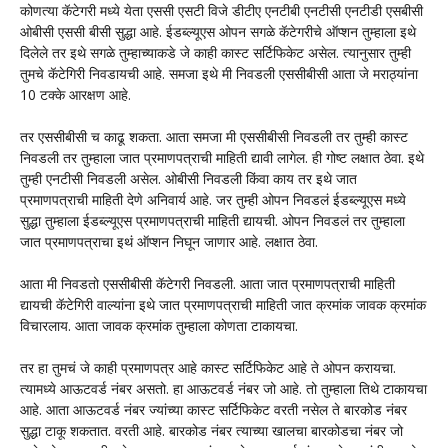
कोणत्या कॅटेगरी मध्ये येता एससी एसटी विजे डीटीए एनटीबी एनटीसी एनटीडी एसबीसी
ओबीसी एससी बीसी सुद्धा आहे. ईडब्ल्यूएस ओपन सगळे कॅटेगरीचे ऑप्शन तुम्हाला इथे
दिलेले तर इथे सगळे तुम्हाच्याकडे जे काही कास्ट सर्टिफिकेट असेल. त्यानुसार तुम्ही
तुमचे कॅटेगिरी निवडायची आहे. समजा इथे मी निवडली एससीबीसी आता जे मराठ्यांना
10 टक्के आरक्षण आहे.
तर एससीबीसी च काढू शकता. आता समजा मी एससीबीसी निवडली तर तुम्ही कास्ट
निवडली तर तुम्हाला जात प्रमाणपत्राची माहिती द्यावी लागेल. ही गोष्ट लक्षात ठेवा. इथे
तुम्ही एनटीसी निवडली असेल. ओबीसी निवडली किंवा काय तर इथे जात
प्रमाणपत्राची माहिती देणे अनिवार्य आहे. जर तुम्ही ओपन निवडलं ईडब्ल्यूएस मध्ये
सुद्धा तुम्हाला ईडब्ल्यूएस प्रमाणपत्राची माहिती द्यायची. ओपन निवडलं तर तुम्हाला
जात प्रमाणपत्राचा इथं ऑप्शन निघून जाणार आहे. लक्षात ठेवा.
आता मी निवडतो एससीबीसी कॅटेगरी निवडली. आता जात प्रमाणपत्राची माहिती
द्यायची कॅटेगिरी वाल्यांना इथे जात प्रमाणपत्राची माहिती जात क्रमांक जावक क्रमांक
विचारलाय. आता जावक क्रमांक तुम्हाला कोणता टाकायचा.
तर हा तुमचं जे काही प्रमाणपत्र आहे कास्ट सर्टिफिकेट आहे ते ओपन करायचा.
त्यामध्ये आऊटवर्ड नंबर असतो. हा आऊटवर्ड नंबर जो आहे. तो तुम्हाला तिथे टाकायचा
आहे. आता आऊटवर्ड नंबर ज्यांच्या कास्ट सर्टिफिकेट वरती नसेल ते बारकोड नंबर
सुद्धा टाकू शकतात. वरती आहे. बारकोड नंबर त्याच्या खालचा बारकोडचा नंबर जो