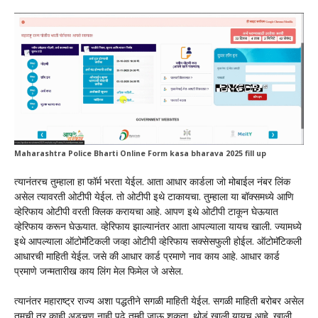
Maharashtra Police Bharti Online Form kasa bharava 2025 fill up
त्यानंतरच तुम्हाला हा फॉर्म भरता येईल. आता आधार कार्डला जो मोबाईल नंबर लिंक
असेल त्यावरती ओटीपी येईल. तो ओटीपी इथे टाकायचा. तुम्हाला या बॉक्समध्ये आणि
व्हेरिफाय ओटीपी वरती क्लिक करायचा आहे. आपण इथे ओटीपी टाकून घेऊयात
व्हेरिफाय करून घेऊयात. व्हेरिफाय झाल्यानंतर आता आपल्याला यायच खाली. ज्यामध्ये
इथे आपल्याला ऑटोमॅटिकली जव्हा ओटीपी व्हेरिफाय सक्सेसफुली होईल. ऑटोमॅटिकली
आधारची माहिती येईल. जसे की आधार कार्ड प्रमाणे नाव काय आहे. आधार कार्ड
प्रमाणे जन्मतारीख काय लिंग मेल फिमेल जे असेल.
त्यानंतर महाराष्ट्र राज्य अशा पद्धतीने सगळी माहिती येईल. सगळी माहिती बरोबर असेल
तुमची तर काही अडचण नाही पुढे तुम्ही जाऊ शकता. थोडं खाली यायच आहे. खाली