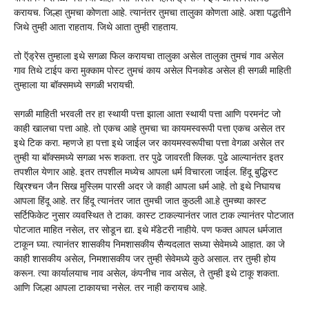
करायच. जिल्हा तुमचा कोणता आहे. त्यानंतर तुमचा तालुका कोणता आहे. अशा पद्धतीने
जिथे तुम्ही आता राहताय. जिथे आता तुम्ही राहताय.
तो ऍड्रेस तुम्हाला इथे सगळा फिल करायचा तालुका असेल तालुका तुमचं गाव असेल
गाव तिथे टाईप करा मुक्काम पोस्ट तुमचं काय असेल पिनकोड असेल ही सगळी माहिती
तुम्हाला या बॉक्समध्ये सगळी भरायची.
सगळी माहिती भरवली तर हा स्थायी पत्ता झाला आता स्थायी पत्ता आणि परमनंट जो
काही खालचा पत्ता आहे. तो एकच आहे तुमचा चा कायमस्वरूपी पत्ता एकच असेल तर
इथे टिक करा. म्हणजे हा पत्ता इथे जाईल जर कायमस्वरूपीचा पत्ता वेगळा असेल तर
तुम्ही या बॉक्समध्ये सगळा भरू शकता. तर पुढे जावरती क्लिक. पुढे आल्यानंतर इतर
तपशील येणार आहे. इतर तपशील मध्येच आपला धर्म विचारला जाईल. हिंदू बुद्धिस्ट
ख्रिश्चन जैन सिख मुस्लिम पारसी अदर जे काही आपला धर्म आहे. तो इथे निघायच
आपला हिंदू आहे. तर हिंदू त्यानंतर जात तुमची जात कुठली आ.हे तुमच्या कास्ट
सर्टिफिकेट नुसार व्यवस्थित ते टाका. कास्ट टाकल्यानंतर जात टाक ल्यानंतर पोटजात
पोटजात माहित नसेल, तर सोडून द्या. इथे मॅडेटरी नाहीये. पण फक्त आपल धर्मजात
टाकून घ्या. त्यानंतर शासकीय निमशासकीय सैन्यदलात सध्या सेवेमध्ये आहात. का जे
काही शासकीय असेल, निमशासकीय जर तुम्ही सेवेमध्ये कुठे असाल. तर तुम्ही होय
करून. त्या कार्यालयाच नाव असेल, कंपनीच नाव असेल, ते तुम्ही इथे टाकू शकता.
आणि जिल्हा आपला टाकायचा नसेल. तर नाही करायच आहे.