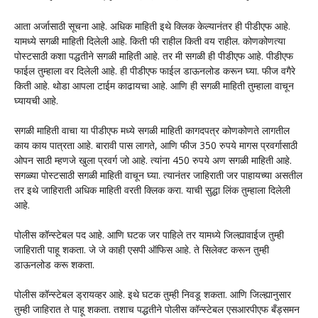
आता अर्जासाठी सूचना आहे. अधिक माहिती इथे क्लिक केल्यानंतर ही पीडीएफ आहे.
यामध्ये सगळी माहिती दिलेली आहे. किती फी राहील किती वय राहील. कोणकोणत्या
पोस्टसाठी कशा पद्धतीने सगळी माहिती आहे. तर मी सगळी ही पीडीएफ आहे. पीडीएफ
फाईल तुम्हाला वर दिलेली आहे. ही पीडीएफ फाईल डाऊनलोड करून घ्या. फीज वगैरे
किती आहे. थोडा आपला टाईम काढायचा आहे. आणि ही सगळी माहिती तुम्हाला वाचून
घ्यायची आहे.
सगळी माहिती वाचा या पीडीएफ मध्ये सगळी माहिती कागदपत्र कोणकोणते लागतील
काय काय पात्रता आहे. बारावी पास लागते, आणि फीज 350 रुपये मागस प्रवर्गासाठी
ओपन साठी म्हणजे खुला प्रवर्ग जो आहे. त्यांना 450 रुपये अण सगळी माहिती आहे.
सगळ्या पोस्टसाठी सगळी माहिती वाचून घ्या. त्यानंतर जाहिराती जर पाहायच्या असतील
तर इथे जाहिराती अधिक माहिती वरती क्लिक करा. याची सुद्धा लिंक तुम्हाला दिलेली
आहे.
पोलीस कॉन्स्टेबल पद आहे. आणि घटक जर पाहिले तर यामध्ये जिल्ह्यावाईज तुम्ही
जाहिराती पाहू शकता. जे जे काही एसपी ऑफिस आहे. ते सिलेक्ट करून तुम्ही
डाऊनलोड करू शकता.
पोलीस कॉन्स्टेबल ड्रायव्हर आहे. इथे घटक तुम्ही निवडू शकता. आणि जिल्ह्यानुसार
तुम्ही जाहिरात ते पाहू शकता. तशाच पद्धतीने पोलीस कॉन्स्टेबल एसआरपीएफ बँड्समन