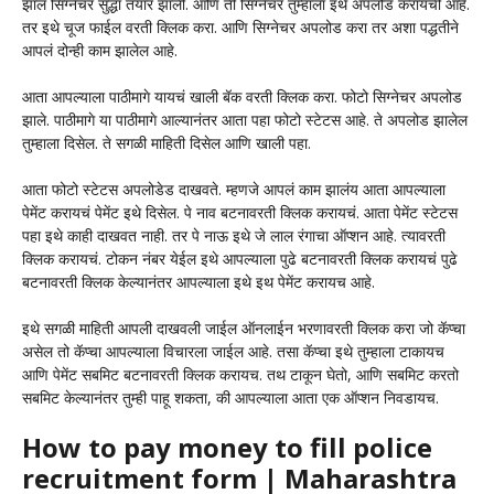
झालं सिग्नेचर सुद्धा तयार झाली. आणि ती सिग्नेचर तुम्हाला इथे अपलोड करायची आहे.
तर इथे चूज फाईल वरती क्लिक करा. आणि सिग्नेचर अपलोड करा तर अशा पद्धतीने
आपलं दोन्ही काम झालेल आहे.
आता आपल्याला पाठीमागे यायचं खाली बॅक वरती क्लिक करा. फोटो सिग्नेचर अपलोड
झाले. पाठीमागे या पाठीमागे आल्यानंतर आता पहा फोटो स्टेटस आहे. ते अपलोड झालेल
तुम्हाला दिसेल. ते सगळी माहिती दिसेल आणि खाली पहा.
आता फोटो स्टेटस अपलोडेड दाखवते. म्हणजे आपलं काम झालंय आता आपल्याला
पेमेंट करायचं पेमेंट इथे दिसेल. पे नाव बटनावरती क्लिक करायचं. आता पेमेंट स्टेटस
पहा इथे काही दाखवत नाही. तर पे नाऊ इथे जे लाल रंगाचा ऑप्शन आहे. त्यावरती
क्लिक करायचं. टोकन नंबर येईल इथे आपल्याला पुढे बटनावरती क्लिक करायचं पुढे
बटनावरती क्लिक केल्यानंतर आपल्याला इथे इथ पेमेंट करायच आहे.
इथे सगळी माहिती आपली दाखवली जाईल ऑनलाईन भरणावरती क्लिक करा जो कॅप्चा
असेल तो कॅप्चा आपल्याला विचारला जाईल आहे. तसा कॅप्चा इथे तुम्हाला टाकायच
आणि पेमेंट सबमिट बटनावरती क्लिक करायच. तथ टाकून घेतो, आणि सबमिट करतो
सबमिट केल्यानंतर तुम्ही पाहू शकता, की आपल्याला आता एक ऑप्शन निवडायच.
How to pay money to fill police
recruitment form | Maharashtra