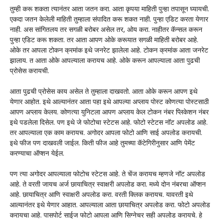
तुम्ही करू शकता त्यानंतर आता जतन करा. आता कृपया माहिती पुन्हा तपासून घ्यायची.
एकदा जतन केलेली माहिती तुम्हाला संपादित करू शकत नाही. पुन्हा एडिट करता येणार
नाही. अस सांगितलय तर सगळी बरोबर असेल तर, ओय करा. नाहीतर कॅन्सल करून
पुन्हा एडिट करू शकता. तर आता आपण ओके करूयात सगळी माहिती बरोबर आहे.
ओके तर आपला टोकन क्रमांक इथे जनरेट झालेला आहे. टोकन क्रमांक आता जनरेट
झालाय. त आता ओके आपल्याला करायच आहे. ओके करून आपल्याला आता पुढची
प्रोसेस करायची.
आता पुढची प्रोसेस काय असेल ते तुम्हाला दाखवतो. आता ओके करून आपण इथे
येणार आहोत. इथे आल्यानंतर आता पहा इथे आपल्या अप्लाय पोस्ट कोणत्या पोस्टसाठी
आपण अप्लाय केलय. कोणत्या युनिटला आपण अप्लाय केल टोकन नंबर प्लिकेशन नंबर
इथे पडलेला दिसेल. पण इथे जे फोटोचा स्टेटस आहे. फोटो स्टेटस नॉट अपलोड आहे.
तर आपल्याला एक काम करायच. अगोदर आपला फोटो आणि साई अपलोड करायची.
इथे फीज पण दाखवली जाईल. किती फीज आहे तुमच्या कॅटेगिरीनुसार आणि पेमेंट
करण्याचा ऑप्शन येईल.
पण त्या अगोदर आपल्याला फोटोच स्टेटस आहे. ते चेंज करायच म्हणजे नॉट अपलोड
आहे. ते वरती जायच अर्ज छायाचित्र स्वाक्षरी अपलोड करा. मध्ये दोन नंबरचा ऑप्शन
आहे. छायाचित्र आणि स्वाक्षरी अपलोड करा. वरती क्लिक करायच. यावरती इथे
आल्यानंतर इथे येणार आहात. आपल्याला आता छायाचित्र अपलोड करा. फोटो अपलोड
करायचा आहे. पासपोर्ट साईज फोटो आपला आणि सिग्नेचर सही अपलोड करायचे. हे