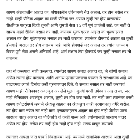
आपण अंशकालीन आहात का, अंशकालीन एरियामध्ये येत असाल. तर होय नसेल तर
नाही. माझी सैनिक आहात का माजी सैनिक जर असाल तुम्ही तर होय करायचंय.
शैक्षणिक पात्रता किती तुमची आणि तुमची सेवा 15 वर्षे पूर्ण झालेली आहे. का नाही ते
द्यायच माझी सैनिक नसाल तर नाही. करायच भूकंपग्रस्त आहात का भूकंपग्रस्त
असाल तर होय भूकंपग्रस्त नसाल तर नाही करायच. त्यानंतर होमगार्ड आहात का तुम्ही
होमगार्ड असाल तर होय करायच आहे. आणि होमगार्ड जर असाल तर त्यांना एकज प
दिवस पूर्ण सेवा असणे अनिवार्य आहे. असं लक्षात ठेवा होमगार्ड जर तुम्ही नसाल तर नो
करायच.
तथ नो करूयात. नाही करूयात. त्यानंतर आपण अनात आहात का, जे कोणी अनाथ
असेल त्यांना होय करायच. आणि अनाथ प्रमाणपत्राचा प्रकार ते संस्थात्मक आहे. का
बाह्यात्मक त्याचे दिनांक कधी प्रमाणपत्र दिले. ते अनाथ नसाल तर नाही करायचं.
आपण माझी सैनिकावर अवलंबून असलेले मुलगा मुलगी पत्नी उमेदवार आहात का, जर
माझे सैनिकावर अवलंबून असाल, तुम्ही तर होय करा नाही. तर नाही करा त्यानंतर वरती
आपण स्पोर्ट्समध्ये म्हणजे खेळाडू आहात का खेळाडूच काही प्रमाणपत्र वगैरे असेल.
तर होय करा नसेल तर नाही करा. प्रकल्पग्रस्त आहात का होय नाही पोलीस पाल्य
आरक्षण पात्र आहात का पोलिसांचे जे काही पाल्य आहे. त्यांच्यासाठी आरक्षण पात्र
असेल तर होय. नसेल तर नाही होय नाही होय नाही. सगळं वाचून करायचे.
त्यानंतर आपला जात प्रवर्ग निवडायचा आहे. ज्यामध्ये सामाजिक आरक्षण आता तुम्ही