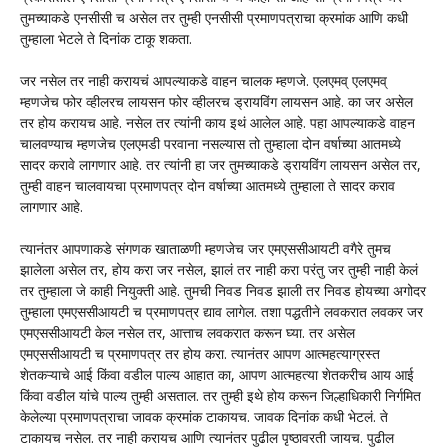
तुमच्याकडे एनसीसी च असेल तर तुम्ही एनसीसी प्रमाणपत्राचा क्रमांक आणि कधी
तुम्हाला भेटले ते दिनांक टाकू शकता.
जर नसेल तर नाही करायचं आपल्याकडे वाहन चालक म्हणजे. एलएमव् एलएमव्
म्हणजेच फोर व्हीलरच लायसन फोर व्हीलरच ड्रायविंग लायसन आहे. का जर असेल
तर होय करायच आहे. नसेल तर त्यांनी काय इथं आलेल आहे. पहा आपल्याकडे वाहन
चालवण्याच म्हणजेच एलएमडी परवाना नसल्यास तो तुम्हाला दोन वर्षाच्या आतमध्ये
सादर करावे लागणार आहे. तर त्यांनी हा जर तुमच्याकडे ड्रायविंग लायसन असेल तर,
तुम्ही वाहन चालवायचा प्रमाणपत्र दोन वर्षाच्या आतमध्ये तुम्हाला ते सादर कराव
लागणार आहे.
त्यानंतर आपणाकडे संगणक खाताळणी म्हणजेच जर एमएससीआयटी वगैरे तुमच
झालेला असेल तर, होय करा जर नसेल, झालं तर नाही करा परंतु जर तुम्ही नाही केलं
तर तुम्हाला जे काही नियुक्ती आहे. तुमची निवड निवड झाली तर निवड होयच्या अगोदर
तुम्हाला एमएससीआयटी च प्रमाणपत्र द्याव लागेल. तशा पद्धतीने लवकरात लवकर जर
एमएससीआयटी केल नसेल तर, आत्ताच लवकरात करून घ्या. तर असेल
एमएससीआयटी च प्रमाणपत्र तर होय करा. त्यानंतर आपण आत्महत्याग्रस्त
शेतकऱ्याचे आई किंवा वडील पाल्य आहात का, आपण आत्महत्या शेतकरीच आय आई
किंवा वडील यांचे पाल्य तुम्ही असताल. तर तुम्ही इथे होय करून जिल्हाधिकारी निर्गमित
केलेल्या प्रमाणपत्राचा जावक क्रमांक टाकायच. जावक दिनांक कधी भेटलं. ते
टाकायच नसेल. तर नाही करायच आणि त्यानंतर पुढील पृष्ठावरती जायच. पुढील