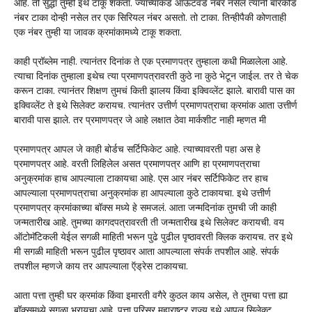
आहे. तो सुद्धा तुम्ही इथे टाकू शकता. ज्यांच्याकडे आऊटवर्ड नंबर नसेल त्यांनी बारकोड
नंबर टाका दोन्ही नसेल तर एक सिरियल नंबर असतो. तो टाका. तिन्हीपैकी कोणताही
एक नंबर तुम्ही या जावक क्रमांकामध्ये टाकू शकता.
काही प्रॉब्लेम नाही. त्यानंतर दिनांक ते एक प्रमाणपत्र तुम्हाला कधी मिळालेला आहे.
त्याचा दिनांक तुम्हाला इथेच त्या प्रमाणपत्रावरती कुठे ना कुठे भेटून जाईल. तर ते चेक
करून टाका. त्यानंतर शिक्षण तुमचं किती झालय किंवा इक्विव्लेंट झाले. बारावी पास का
इक्विव्लेंट ते इथे सिलेक्ट करायच. त्यानंतर उत्तीर्ण प्रमाणपत्राचा क्रमांक आता उत्तीर्ण
बारावी पास झाले. तर प्रमाणपत्र जे आहे लक्षात ठेवा मार्कशीट नाही म्हणत मी
प्रमाणपत्र आपल जे काही बोर्डच सर्टिफिकेट आहे. त्याच्यावरती पहा अस हे
प्रमाणपत्र आहे. वरती लिहिलेल असत प्रमाणपत्र आणि हा प्रमाणपत्राचा
अनुक्रमांक हाच आपल्याला टाकायचा आहे. एस आर नंबर सर्टिफिकेट तर हाच
आपल्याला प्रमाणपत्राचा अनुक्रमांक हा आपल्याला कुठे टाकायचा. इथे उत्तीर्ण
प्रमाणपत्र क्रमांकाच्या बॉक्स मध्ये हे समजलं. आता जन्मदिनांक तुमची जी काही
जन्मतारीख आहे. तुमच्या कागदपत्रावरती ती जन्मतारीख इथे सिलेक्ट करायची. वय
ऑटोमॅटिकली येईल सगळी माहिती भरून पुढे पुढील पृष्ठावरती क्लिक करायच. तर इथे
मी सगळी माहिती भरून पुढील पृष्ठावर आता आपल्याला संपर्क तपशील आहे. संपर्क
तपशील म्हणजे काय तर आपल्याला ऍड्रेस टाकायचा.
आता पत्ता तुम्ही घर क्रमांक किंवा इमारती वगैरे कुठल काय असेल, ते तुमचा पत्ता ह्या
बॉक्समध्ये सगळा भरायचा आहे. पत्ता परिसर महाराष्ट्र राज्य इथे आपल सिलेक्ट