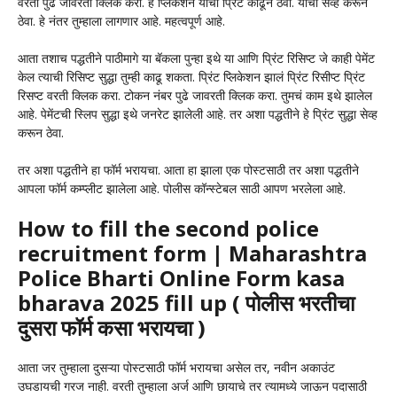
वरती पुढे जावरती क्लिक करा. हे प्लिकेशन याची प्रिंट काढून ठेवा. याची सेव्ह करून
ठेवा. हे नंतर तुम्हाला लागणार आहे. महत्वपूर्ण आहे.
आता तशाच पद्धतीने पाठीमागे या बॅकला पुन्हा इथे या आणि प्रिंट रिसिप्ट जे काही पेमेंट
केल त्याची रिसिप्ट सुद्धा तुम्ही काढू शकता. प्रिंट प्लिकेशन झालं प्रिंट रिसीप्ट प्रिंट
रिसप्ट वरती क्लिक करा. टोकन नंबर पुढे जावरती क्लिक करा. तुमचं काम इथे झालेल
आहे. पेमेंटची स्लिप सुद्धा इथे जनरेट झालेली आहे. तर अशा पद्धतीने हे प्रिंट सुद्धा सेव्ह
करून ठेवा.
तर अशा पद्धतीने हा फॉर्म भरायचा. आता हा झाला एक पोस्टसाठी तर अशा पद्धतीने
आपला फॉर्म कम्प्लीट झालेला आहे. पोलीस कॉन्स्टेबल साठी आपण भरलेला आहे.
How to fill the second police
recruitment form | Maharashtra
Police Bharti Online Form kasa
bharava 2025 fill up ( पोलीस भरतीचा
दुसरा फॉर्म कसा भरायचा )
आता जर तुम्हाला दुसऱ्या पोस्टसाठी फॉर्म भरायचा असेल तर, नवीन अकाउंट
उघडायची गरज नाही. वरती तुम्हाला अर्ज आणि छायाचे तर त्यामध्ये जाऊन पदासाठी