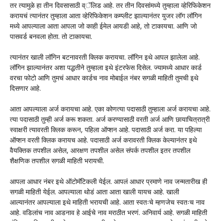
तर त्यामुळे हा तीन दिवसासाठी व्ॅलिड आहे. तर तीन दिवसांमध्ये तुम्हाला व्हेरिफिकेशन
करायचं त्यानंतर तुम्हाला आता व्हेरिफिकेशन कम्प्लीट झाल्यानंतर युजर लॉग लॉगिन
मध्ये आपल्याला आता आपला जो काही ईमेल आयडी आहे, तो टाकायचा. आणि जो
पासवर्ड बनवला होता. तो टाकायचा.
त्यानंतर खाली लॉगिन बटनावरती क्लिक करायचा. लॉगिन इथे आपल झालेला आहे.
लॉगिन झाल्यानंतर अशा पद्धतीने तुम्हाला इथे इंटरफेस दिसेल. ज्यामध्ये आधार कार्ड
वरचा फोटो आणि तुमचं आधार कार्डच नाव मोबाईल नंबर सगळी माहिती तुमची इथे
दिसणार आहे.
आता आपल्याला अर्ज करायचा आहे. एका कोणत्या पदासाठी तुम्हाला अर्ज करायचा आहे.
त्या पदासाठी तुम्ही अर्ज करू शकता. अर्ज करण्यासाठी वरती अर्ज आणि छायाचित्रात्री
स्वाक्षरी त्यावरती क्लिक करून, पहिला ऑप्शन आहे. पदासाठी अर्ज करा. या पहिल्या
ऑप्शन वरती क्लिक करायच आहे. पदासाठी अर्ज करावरती क्लिक केल्यानंतर इथे
वैयक्तिक तपशील असेल, आरक्षण तपशील असेल संपर्क तपशील इतर तपशील
शैक्षणिक तपशील सगळी माहिती भरायची.
आपला आधार नंबर इथे ऑटोमॅटिकली येईल. आपलं आधार प्रमाणे नाव जन्मतारीख ही
सगळी माहिती येईल. आपल्याला थोडं आता आता खाली यायच आहे. खाली
आल्यानंतर आपल्याला इथे माहिती भरायची आहे. आता स्वतःचे म्हणजेच स्वतःच नाव
आहे. वडिलांच नाव आडनाव हे आईचे नाव मराठीत भरणं. अनिवार्य आहे. सगळी माहिती