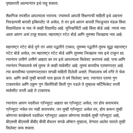
पृष्ठावरती आल्यानंतर इथे पाहू शकता.
शैक्षणिक तपशील आपल्याला भरायच. ज्यामध्ये आपली शिक्षणाची माहिती इथे अहरता
निवडायची बारावी इक्विव्लेंट जे असेल, ते तर इथे आपण बारावी निवडूयात मंडळ किंवा
विद्यापीठाच च नाव जे काही विद्यापीठ आहे. युनिव्हर्सिटी आहे किंवा बोर्ड आहे. त्याचं नाव
आता आपण असं टाकू शकता. महाराष्ट्र स्टेट बोर्ड आणि तुमच्या जिल्ह्याच नाव आहे.
महाराष्ट्र स्टेट बोर्ड पुणे तर अशा पद्धतीने टाकल, तुमच्या पद्धतीने तुमच सुद्धा महाराष्ट्र
स्टेट बोर्ड असेल, तर महाराष्ट्र स्टेट बोर्ड आणि तुमच्या जिल्ह्याच नाव इथे टाकून द्या.
त्यानंतर उत्तीर्ण उत्तीर्ण आहात का तर इथे आपल्याला सिलेक्ट करायचं आहे. पास आणि
त्यानंतर निकालाचे वर्ष तुमच जे काही मार्कशीट आहे. तुमचं बारावीच प्रमाणपत्र आहे.
त्या बारावीच्या प्रमाणपत्रावर सगळी माहिती दिलेली असते. निकालाच वर्ष वगैरे ते चेक
करा. आणि कधी तुम्ही बारावी पास झाला ते वर्ष सिलेक्ट करा. त्यानंतर प्राप्त गुण
टाकायचेत आणि एकूण गुण कितीपैकी किती गुण पडले ते तुम्हाला सर्टिफिकेट वरती
मार्कशीट वरती आहे ते टाकायच.
त्यानंतर आपण पदवीधर ग्रॅज्युएट आहात का ग्रॅज्युएट असेल, तर होय करायचंय.
ग्रॅज्युएट नसेल तर नाही करायचंय. जर तुम्ही ग्रॅज्युएट असेल तर, होय करून तुम्ही
कोणत्या शाखेमध्ये पदवीधर ग्रॅज्युएट आहात कोणत्या शाखेचे तुम्ही ग्रॅज्युएट आहे,
बीएससी बीएससी बीबीए बीसी बॅचलर सगळे ऑप्शन तुम्हाला, देण्यात आलेत यातले तुम्ही
सिलेक्ट करू शकता.