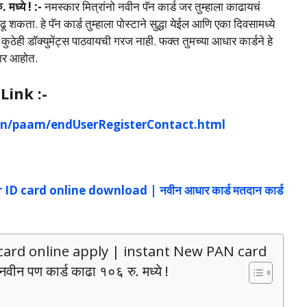
ध्ये ! :-
नमस्कार मित्रांनो नवीन पॅन कार्ड जर तुम्हाला काढायचं
 शकता. हे पॅन कार्ड तुम्हाला पोस्टाने सुद्धा येईल आणि एका दिवसामध्ये
 कुठेही डॉक्युमेंट्स पाठवायची गरज नाही. फक्त तुमच्या आधार कार्डने हे
णार आहोत.
ink :-
h.in/paam/endUserRegisterContact.html
D card online download | नवीन आधार कार्ड मतदान कार्ड
card online apply | instant New PAN card
 पण कार्ड काढा १०६ रु. मध्ये !