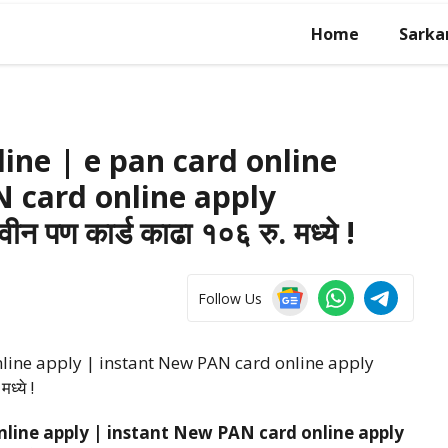
Home
Sarka
ne | e pan card online
 card online apply
पण कार्ड काढा १०६ रु. मध्ये !
Follow Us
nline apply | instant New PAN card online apply