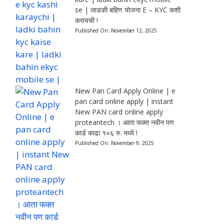
se | लाडकी बहिण योजना E – KYC कशी
करायची !
Published On:
November 12, 2025
New Pan Card Apply Online | e
pan card online apply | instant
New PAN card online apply
proteantech । आता फक्त नवीन पण
कार्ड काढा १०६ रु. मध्ये !
Published On:
November 9, 2025