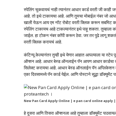
स्पेलिंग चुकवायचं नाही त्यानंतर आधार कार्ड वरती जी काही 
आहे. तो इथे टाकायचा आहे. आणि तुमचा मोबाईल नंबर जो आधा
खाली येऊन आय एम नॉट रोबोट वरती क्लिक करून सबमिट कराय
स्पेलिंग टाकायच आहे टाकल्यानंतर इथे पाहू शकता. तुम्हाला
जाईल. हा टोकन नंबर कॉपी करून ठेवा. जर तर पुढे लागू शकतो,
वरती क्लिक करायचं आहे.
कंटिन्यू केल्यानंतर तुम्ही इथे येणार आहात आपल्याला या स्टे
ऑप्शन आहे. आधार बेस्ड ऑनलाईन पॅन आपण आधार कार्डचा व
सिलेक्ट करायचा आहे. आधार बेस्ड ऑनलाईन पॅन अप्लिकेशन तुम्
एका दिवसामध्ये पॅन कार्ड येईल. आणि पोस्टाने सुद्धा डॉक्युमेंट 
New Pan Card Apply Online | e pan card online apply 
हे दुसरा आणि तिसरा ऑप्शनला आहे तुम्हाला डॉक्युमेंट पा